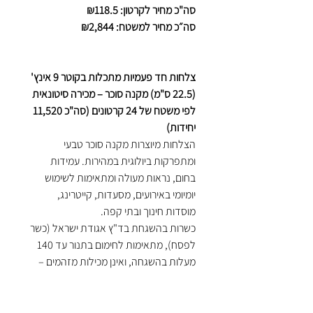
סה"כ מחיר לקרטון: ₪118.5
סה״כ מחיר למשטח: ₪2,844
צלחות חד פעמיות מתכלות בקוטר 9 אינץ'
(22.5 ס"מ) מקנה סוכר – מכירה סיטונאית
לפי משטח של 24 קרטונים (סה"כ 11,520
יחידות)
הצלחות מיוצרות מקנה סוכר טבעי
ומתפרקות ביולוגית במהירות. עמידות
בחום, נראות מעולה ומתאימות לשימוש
יומיומי באירועים, מסעדות, קייטרינג,
מוסדות חינוך ובתי קפה.
כשרות בהשגחת בד"ץ אגודת ישראל (כשר
לפסח), מתאימות לחימום בתנור עד 140
מעלות בהשגחה, ואינן מכילות מזהמים –
ידידותיות לסביבה ובטוחות למגע עם כל
סוגי המזון.
כל קרטון מכיל 480 יחידות.