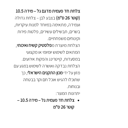
צלחת חד פעמית מדגם גל – מידה 10.5
(קוטר 26 ס"מ)
בצבע לבן – צלחת גדולה
ועמידה, מתאימה במיוחד למנות עיקריות,
בשרים, תבשילים עשירים, פלטות פירות
וקינוחים משפחתיים.
הצלחת מיוצרת מ
פלסטיק קשיח ואיכותי
,
המתאים לשימוש יומיומי או מקצועי
במסעדות, קייטרינג והפקות אירועים.
הצלחת נבדקה ואושרה לשימוש במגע עם
מזון על ידי
מכון התקנים הישראלי
, כך
שתוכלו להגיש אוכל חם וקר בבטחה
ובנוחות.
יתרונות המוצר:
צלחת חד פעמית גל – מידה 10.5 –
קוטר 26 ס"מ
פלסטיק קשיח איכותי – מתאים למנות
עיקריות ובשרים
עמידה במיוחד –
מתאימה למזון חם