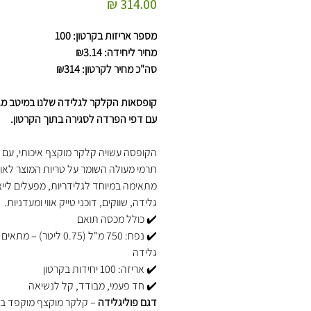
מחיר
מספר אריזות בקרטון: 100
מחיר ליחידה: ₪3.14
סה"כ מחיר לקרטון: ₪314
קופסאות הקלקר לגלידה שלנו במיטב מגי
עם דפי הפרדה לסגירה בתוך הקרטון.
הקופסה עשויה קלקר מוקצף איכותי, עם ב
תרמי מעולה השומר על טריות המוצר לאור
מתאימה במיוחד לגלידריות, מפעלים לייצ
גלידה, שווקים, דוכני טייק אווי ומעדניות.
✔️ כולל מכסה תואם
✔️ נפח: 750 מ"ל (0.75 ליטר) 
גלידה
✔️ אריזה: 100 יחידות בקרטון
✔️ חד פעמי, מבודד, קל לנשיאה
דגם פוליגלידה
– קלקר מוקצף מוקפד בא