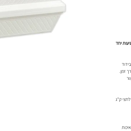
עות יחד
ידוד
ך זמן.
ור
– מתאים לחצי ק"ג
יכות