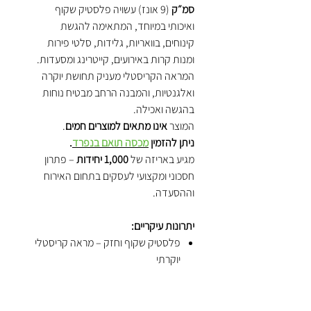
סמ״ק
(9 אונז) עשויה פלסטיק שקוף
ואיכותי במיוחד, המתאימה להגשת
קינוחים, בוואריות, גלידות, סלטי פירות
ומנות קרות באירועים, קייטרינג ומסעדות.
המראה הקריסטלי מעניק תחושת יוקרה
ואלגנטיות, והמבנה הרחב מבטיח נוחות
בהגשה ואכילה.
המוצר
אינו מתאים למוצרים חמים
.
ניתן להזמין
מכסה תואם בנפרד
.
מגיע באריזה של
1,000 יחידות
– פתרון
חסכוני ומקצועי לעסקים בתחום האירוח
וההסעדה.
יתרונות עיקריים:
פלסטיק שקוף וחזק – מראה קריסטלי
יוקרתי
נפח 250 סמ״ק (9 אונז) – מתאים
לקינוחים, גלידות ובוואריות
קל ונוח לאחיזה ולהגשה