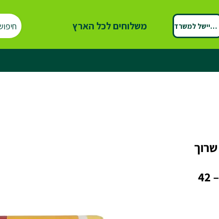
משלוחים לכל הארץ
חיפוש
ספיישל למשרד
שרוך
ומבושמות– ₪7.2 לגליל– 42