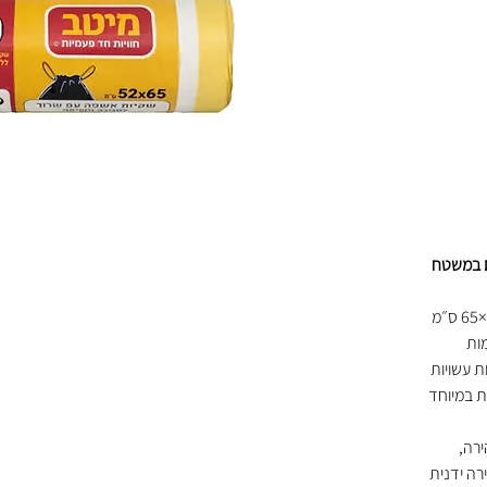
ים – 42 קרטונים במשטח
שקיות אשפה חזקות עם שרוך במידה 52×65 ס״מ
מות
ת עשויות
ת במיוחד
רה,
רה ידנית