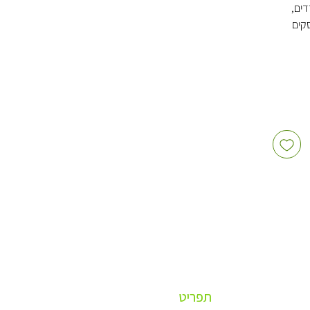
דים,
סקים
חות לא
ן
בוהה
דה
תפריט