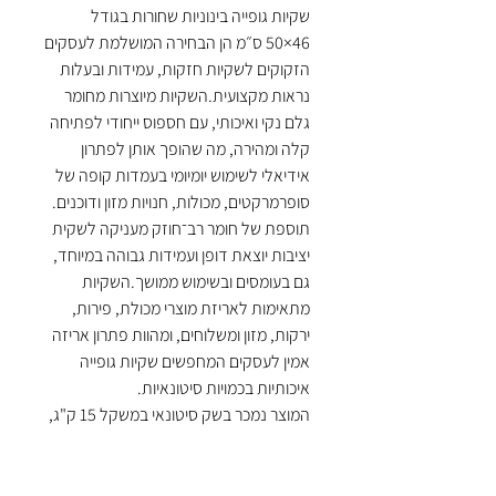
שקיות גופייה בינוניות שחורות בגודל
46×50 ס״מ הן הבחירה המושלמת לעסקים
הזקוקים לשקיות חזקות, עמידות ובעלות
נראות מקצועית.השקיות מיוצרות מחומר
גלם נקי ואיכותי, עם חספוס ייחודי לפתיחה
קלה ומהירה, מה שהופך אותן לפתרון
אידיאלי לשימוש יומיומי בעמדות קופה של
סופרמרקטים, מכולות, חנויות מזון ודוכנים.
תוספת של חומר רב־חוזק מעניקה לשקית
יציבות יוצאת דופן ועמידות גבוהה במיוחד,
גם בעומסים ובשימוש ממושך.השקיות
מתאימות לאריזת מוצרי מכולת, פירות,
ירקות, מזון ומשלוחים, ומהוות פתרון אריזה
אמין לעסקים המחפשים שקיות גופייה
איכותיות בכמויות סיטונאיות.
המוצר נמכר בשק סיטונאי במשקל 15 ק"ג,
המאפשר אספקה נוחה וחסכונית לעסקים
קטנים ובינוניים.
ניתן להזמין גם שקיות ממותגות עם לוגו