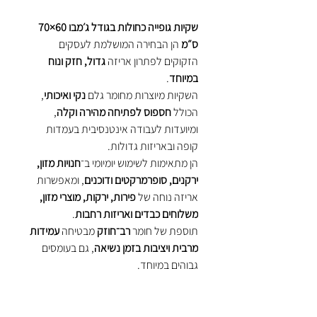
שקיות גופייה כחולות בגודל ג׳מבו 60×70
ס״מ
הן הבחירה המושלמת לעסקים
הזקוקים לפתרון אריזה
גדול, חזק ונוח
במיוחד
.
השקיות מיוצרות מחומר גלם
נקי ואיכותי
,
הכולל
חספוס לפתיחה מהירה וקלה
,
ומיועדות לעבודה אינטנסיבית בעמדות
קופה ובאריזות גדולות.
הן מתאימות לשימוש יומיומי ב־
חנויות מזון,
ירקנים, סופרמרקטים ודוכנים
, ומאפשרות
אריזה נוחה של
פירות, ירקות, מוצרי מזון,
משלוחים כבדים ואריזות רחבות
.
תוספת של חומר
רב־חוזק
מבטיחה
עמידות
מרבית ויציבות בזמן נשיאה
, גם בעומסים
גבוהים במיוחד.
המוצר נמכר
בשק סיטונאי במשקל 15 ק"ג
,
אידיאלי לעסקים הרוכשים
שקיות גופייה
בכמויות ובמחירים סיטונאיים
.