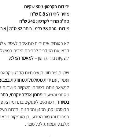
יחידות בקרטון: 300 שקיות
מחיר ליחידה: 0.8 ש"ח
סה"כ מחיר לקרטון: 240 ש"ח
מידות: גובה 38 ס״מ | רוחב 32 ס״מ | אורך 17 ס״מ
לא בטוחים איזו ידית מתאימה לעסק של
קראו את המדריך לבחירת הידית המושל
לשקיות נייר וקרטון –
למאמר המלא
שקיות נייר חומות איכותיות מקרטון קראפ
ועמיד, עם
ידית מסולסלת מחוזקת בצבע
לנשיאה נוחה ובטוחה. השקיות מיועדות ל
מסחרי ומציעות
פתרון אריזה יוקרתי, רחב 
במיוחד
, המתאים לעסקים בתחומי האופנ
הקוסמטיקה, המזון והמתנות. בזכות העיצ
המרווח והגימור הטבעי, הן מעניקות מראה 
אלגנטי וממותג לכל מוצר.