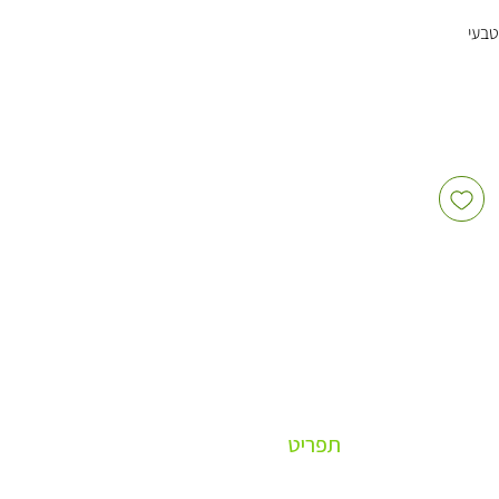
טבעי
בטוחה
ופסאות
כות
תית
מתנות,
ים
תפריט