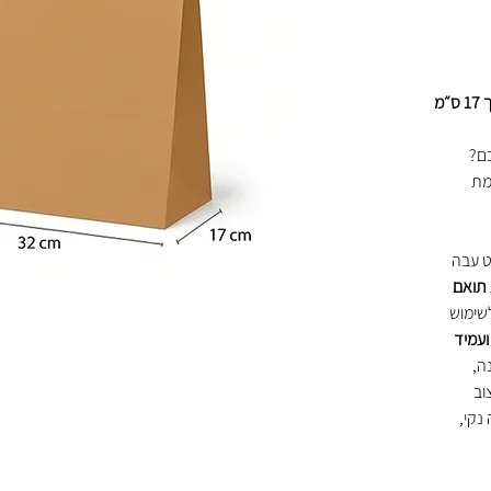
כם?
מת
ט עבה
 תואם
שימוש
ועמיד
ה,
וב
נקי,