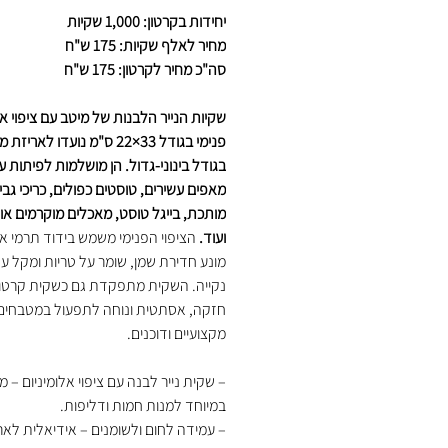
יחידות בקרטון: 1,000 שקיות
מחיר לאלף שקיות: 175 ש"ח
סה"כ מחיר לקרטון: 175 ש"ח
שקיות הנייר הלבנות של מיטב עם ציפוי אל
פנימי בגודל 33×22 ס"מ נועדו לאר
בגודל בינוני-גדול. הן מושלמות לפיתות 
מאפים עשירים, טוסטים כפולים, כריכי גבי
מותכת, בייגל טוסט, מאכלים מוקרמים או 
ועוד.
הציפוי הפנימי משמש בידוד תרמי איכ
מונע חדירת שמן, שומר על טריות ומקל ע
נקייה. השקית מתפקדת גם כשקית קרטון
חזקה, אסתטית ונוחה לתפעול במטבחים
מקצועיים ודוכנים.
– שקית נייר לבנה עם ציפוי אלומיניום – 
במיוחד למנות חמות ודליפות.
– עמידה לחום ולשומנים – אידיאלית לאר