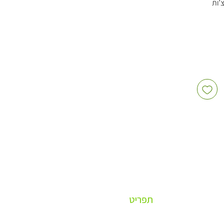
’ות
גשה,
סעדות
של 1,000 יחידות – פתרון
תפריט