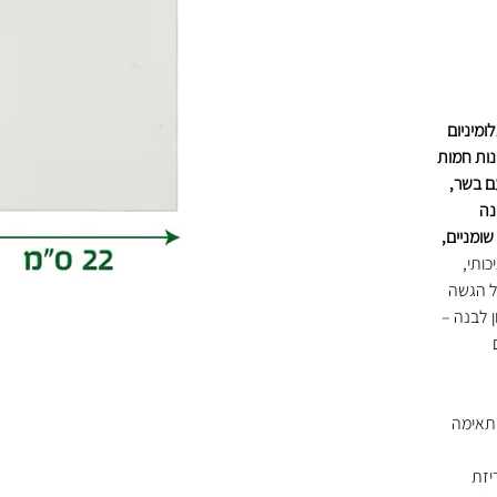
ומיניום
יזת מנות חמות
עם בשר,
נה
שומניים,
ותי,
ל הגשה
 לבנה –
מתאימה
יזת