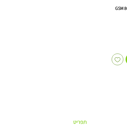
נוחה
ל עסקי
ע מלא
רי
תית
ווי
סקים
ות
,
ר לעסקים
ראפט
וי
,
תפריט