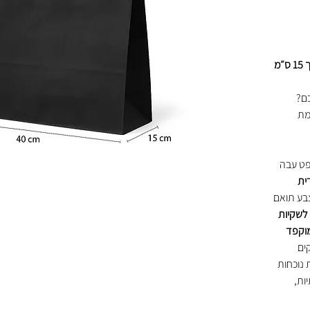
כם?
מת
פט עבה
ית
ע תואם
לשקיות
מוקפד
ים
 נוכחות
ות,