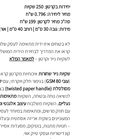
יחידות בקרטון: 250 שקיות
מחיר ליחידה: 0.796 ש"ח
סה"כ מחיר לקרטון: 199 ש"ח
מידות: גובה 30 ס״מ | רוחב 40 ס״מ | אורך 15 ס״מ
לא בטוחים איזו ידית מתאימה לעסק של
קראו את המדריך לבחירת הידית המושל
לשקיות נייר וקרטון –
למאמר המלא
שקיות נייר שחורות
איכותיות מקרטון קרא
(
עובי 80 GSM
) בגימור חלק ויוקרתי, עם
יד
מסולסלת (twisted paper handle)
בצב
לנשיאה נוחה ובטוחה, השקיות
מתאימות 
נעליים.
השקיות משלבות
עיצוב אלגנטי ו
עם חוזק מרשים, ומתאימות במיוחד לעסק
המעוניינים בשקית אריזה אסתטית ובעלת
– חנויות מתנות, בוטיקים, מסעדות אסייתי
קונדיטוריות ועסקי טייק אווי.