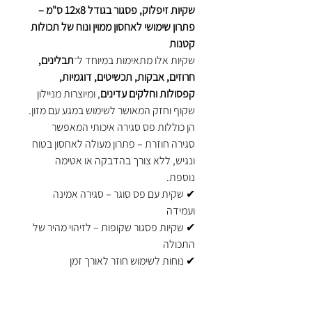
שקיות זיפלוק, פסגור בגודל 12x8 ס"מ –
פתרון שימושי לאחסון ממוין ונוח של תכולות
קטנות
שקיות אלו מתאימות במיוחד ל־
תבלינים,
חרוזים, אבקות, תכשיטים, דוגמיות,
קפסולות וחלקים עדינים
, ומיוצרות מניילון
שקוף וחזק המאושר לשימוש במגע עם מזון.
הן כוללות פס סגירה איכותי המאפשר
סגירה חוזרת – פתרון מעולה לאחסון בטוח
ונגיש, ללא צורך בהדבקה או אטימה
נוספת.
✔ שקית עם פס סוגר – סגירה אמינה
ועמידה
✔ שקיות פסגור שקופות – לזיהוי מהיר של
התכולה
✔ נוחות לשימוש חוזר לאורך זמן
✔ מגנות על תכולה מלחות, אבק ונוזלים
שקיות אלו מוכרות גם בשם שקיות זיפלוק –
ומתאימות במיוחד לשימושים פרטיים,