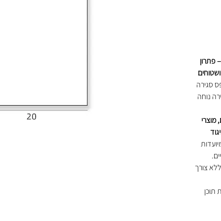
ק בגודל 32x22 ס"מ – פתרון
ושטוחים
פס סגירה
וסגירה נוחה
 מוצרי
גוד
יועדות
ים.
ללא צורך
 תוכן