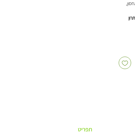
סון,
רון
תפריט