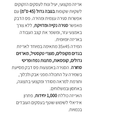
אריזה מקצועי, יעיל ונוח לעסקים הזקוקים
לשקיות שקופות
בגובה גדול (45 ס״מ)
עם
אפשרות סגירה עצמית ומהירה. פס הדבק
מאפשר
סגירה נקייה ומדויקת
, ללא צורך
באמצעי עזר, ומשפר את קצב העבודה
באריזה יומיומית.
המידה 35x45 מתאימה במיוחד לאריזת
בגדים מקופלים, מוצרי טקסטיל, מארזים
גדולים, קופסאות, מתנות נפח ופריטי
סחורה
. הסגירה באמצעות פס דבק מסייעת
בשמירה על התכולה מפני אבק ולכלוך,
ותורמת למראה מסודר ומקצועי בתצוגה,
באחסון ובמשלוחים.
האריזה כוללת
1,000 יחידות
, פתרון
אידיאלי לשימוש שוטף בעסקים העובדים
בכמויות.
יתרונות עיקריים:
שקיות צלופן 35x45 עם פס דבק
–
סגירה עצמית נוחה