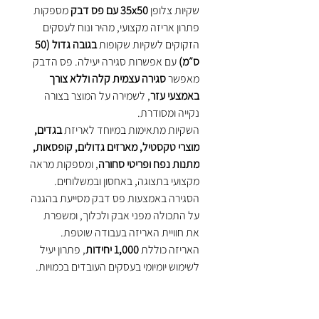
שקיות צלופן
35x50 עם פס דבק
מספקות
פתרון אריזה מקצועי, מהיר ונוח לעסקים
הזקוקים לשקיות שקופות
בגובה גדול (50
ס״מ)
עם אפשרות סגירה יעילה. פס הדבק
מאפשר
סגירה עצמית קלה וללא צורך
באמצעי עזר
, לשמירה על המוצר בצורה
נקייה ומסודרת.
השקיות מתאימות במיוחד לאריזת
בגדים,
מוצרי טקסטיל, מארזים גדולים, קופסאות,
מתנות נפח ופריטי סחורה
, ומספקות מראה
מקצועי בתצוגה, באחסון ובמשלוחים.
הסגירה באמצעות פס דבק מסייעת בהגנה
על התכולה מפני אבק ולכלוך, ומשפרת
את חוויית האריזה בעבודה שוטפת.
האריזה כוללת
1,000 יחידות
, פתרון יעיל
לשימוש יומיומי בעסקים העובדים בכמויות.
יתרונות עיקריים:
שקיות צלופן 35x50 עם פס דבק
–
סגירה עצמית נוחה