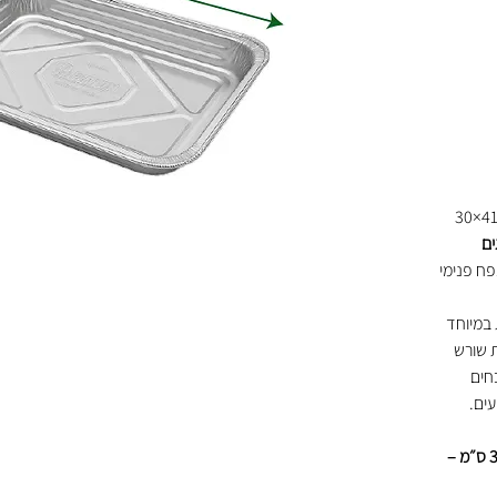
בגודל 41.5×30
ים
פח פנימי
במיוחד
ת שורש
חים
עים.
תבנית רוסטר מדורגת בגודל 41.5×30 ס״מ –