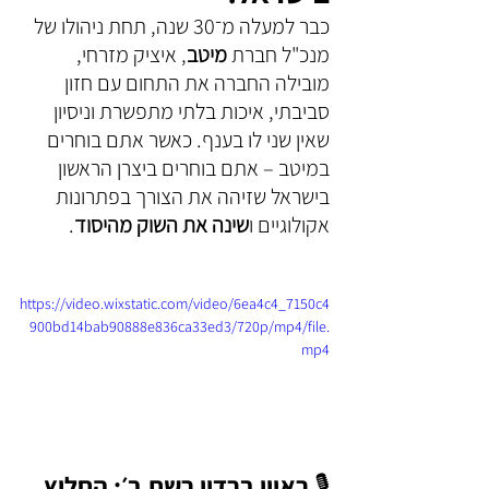
כבר למעלה מ־30 שנה, תחת ניהולו של 
מנכ"ל חברת 
מיטב
, איציק מזרחי, 
מובילה החברה את התחום עם חזון 
סביבתי, איכות בלתי מתפשרת וניסיון 
שאין שני לו בענף. כאשר אתם בוחרים 
במיטב – אתם בוחרים ביצרן הראשון 
בישראל שזיהה את הצורך בפתרונות 
אקולוגיים ו
שינה את השוק מהיסוד
.
https://video.wixstatic.com/video/6ea4c4_7150c4
900bd14bab90888e836ca33ed3/720p/mp4/file.
mp4
🎙️ ראיון ברדיו רשת ב׳: החלוץ 