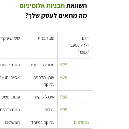
השוואת 
תבניות אלומיניום
 – 
מה מתאים לעסק שלך?
דגם 
סוג תבנית
שימוש עיקרי
(לחץ למעבר 
למוצר)
R25
מרובעת בינונית
מנות אישיות
R29
אובן, מלבנית 
אפייה והגשה
עמוקה
R88
אינגליש קייק
עוגות ופשטי
R99
ענקית
מנות גדולות
גסטרונום
עמוקה במיוחד
תבשילים