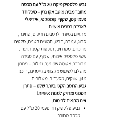
גביע פלסטיק מיקרו 20 מ"ל עם מכסה
מחובר מבית מיטב אקו גרין – מיכל חד
פעמי קטן, שקוף וקומפקטי, אידיאלי
לאריזת רטבים אישיים.
מתאים במיוחד לרטבים חריפים, טחינה,
סחוג, עמבה, דבש, חמוצים קטנים, סלטים
מרוכזים, ממרחים, תוספות קטנות ועוד.
עשוי פלסטיק איכותי, שקוף, עם סגירה
מחוברת אטומה שמונעת נזילות – פתרון
מושלם לשימוש מקצועי בקייטרינג, דוכני
מזון, שווקים, מסעדות ומשלוחים.
גביע הרוטב הקטן ביותר שלנו – פתרון
חסכוני ומדויק למנות אישיות!
אינו מתאים לחימום.
גביע פלסטיק חד פעמי 20 מ"ל עם
מכסה מחובר
מתאים במיוחד לרטבים, תוספות
ומרכיבים קטנים
שקוף ואינטגרלי – חוסך בזמן אריזה