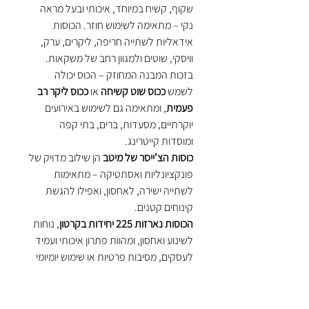
שקוף, קשיח במיוחד, איכותי ובעל מראה
נקי – מתאימה לשימוש חוזר. הכוסות
אידאליות לשתייה חריפה, ליקרים, ערק,
וויסקי, שוטים ולמגוון רחב של משקאות.
בזכות המבנה המחוזק – הכוס יכולה
לשמש
ככוס שוט קשיחה
או
ככוס ליקר רב
פעמית
, ומתאימה גם לשימוש באירועים
יוקרתיים, מסעדות, ברים, בתי קפה
ומוסדות קייטרינג.
כוסות הצ’ייסר של מיטב
הן שילוב מדויק של
פונקציונליות ואסתטיקה – מתאימות
לשתייה ישירה, לאחסון, ואפילו להגשת
קינוחים קטנים.
הכוסות נארזות 225 יחידות בקרטון
, נוחות
לשינוע ואחסון, ומהוות פתרון איכותי ועמיד
לעסקים, מסיבות פרטיות או שימוש יומיומי
בבר.
מתאים למי שמחפש: