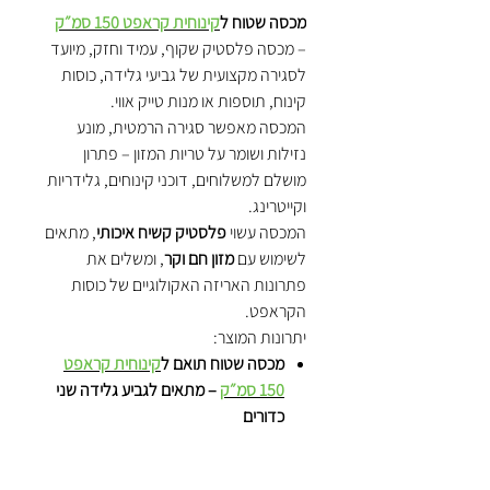
מכסה שטוח ל
קינוחית קראפט 150 סמ״ק
– מכסה פלסטיק שקוף, עמיד וחזק, מיועד
לסגירה מקצועית של גביעי גלידה, כוסות
קינוח, תוספות או מנות טייק אווי.
המכסה מאפשר סגירה הרמטית, מונע
נזילות ושומר על טריות המזון – פתרון
מושלם למשלוחים, דוכני קינוחים, גלידריות
וקייטרינג.
המכסה עשוי
פלסטיק קשיח איכותי
, מתאים
לשימוש עם
מזון חם וקר
, ומשלים את
פתרונות האריזה האקולוגיים של כוסות
הקראפט.
יתרונות המוצר:
מכסה שטוח תואם ל
קינוחית קראפט
150 סמ״ק
– מתאים לגביע גלידה שני
כדורים
פלסטיק שקוף קשיח –
מונע נזילות
ושומר על הטריות