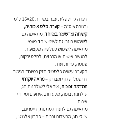
קערה קריסטלית עבה במידות 20×16 ס"מ
ובגובה 6 ס"מ –
קערת סלט איכותית,
קשיחה ומרשימה במיוחד
, מתאימה גם
לשימוש חוזר וגם לשימוש חד פעמי.
מתאימה לשימוש כסלטייה מקצועית
להגשה אישית או מרכזית, לסלט ירקות,
פסטה, פירות ועוד.
הקערה עשויה פלסטיק חזק במיוחד בגימור
קריסטלי שקוף ומבריק –
מראה יוקרתי
המדמה זכוכית
, אידאלי לשולחנות חג,
שולחנות בופה, מסעדות, אירועים וסידורי
אירוח.
מתאימה גם לחנויות מתנות, קייטרינג,
שווקי חג, מסעדות וברים – פתרון אלגנטי,
עמיד ונוח.
יתרונות המוצר:
קערה קריסטלית עבה במידות 16×20