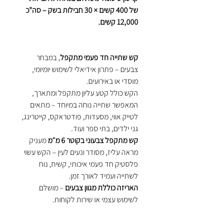
של 400 קשים × 30 חבילות בשק – סה"כ
12,000 קשים.
קש שתייה חד פעמי מתקפל
, במבחר
צבעים – פתרון אידיאלי לשימוש יומיומי,
מוסדי או באירועים.
הקש כולל קטע עליון מתקפל ומתארך,
המאפשר שתייה נוחה במיוחד – מתאים
לטייק אווי, מסעדות, פודטראקס, קייטרינג,
גני ילדים, בתי ספר ועוד.
קש מתקפל צבעוני בקוטר 6 מ״מ
מעניק
מראה עליז, מסודר ונעים לעין – הקש עשוי
פלסטיק חד פעמי איכותי, קשיח, נוח
לשתייה ועמיד לאורך זמן.
האריזה כוללת מגוון צבעים
– מושלם
לשימוש עצמי או שירות לקוחות.