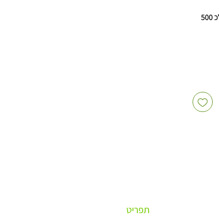
25 יחידות בגליל, 20 גלילים בקרטון (סה"כ 500
 משרד,
הה
ורה
מחיר
שפה
יות
נה אמין
תפריט