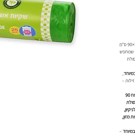
שקיות אשפה גדולות דגם 800 בגודל 75×90 ס"מ
י שמחפש
ולת
במיוחד
,
ילות –
פחים בנפח 90
סולת
קיון,
 מזון,
במיוחד
–