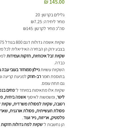
מחיר
גלילים בקרטון: 20
מחיר ליחידה: ₪7.25
סה"כ מחיר לקרטון: ₪145
בצבע ירוק הן הבחירה האידיאלית לכל מ
שקיות זבל איכותיות, חזקות ועמידות
לפס
כבדה.
השקיות עשויות
ניילון ממוחזר בעובי עבה 
בתוספת חומר
רב-חוזק
למניעת קריעה ונז
גם תחת עומס.
שקיות אלו מתאימות במיוחד ל־
ליטר
, ומשמשות לאיסוף
אשפה ביתית, פ
רטובה, שקיות לפסולת משרדית, שקיות לני
פסולת תעשייתית, פסולת אורגנית, שאריות
פלסטיק, אריזות, נייר ועוד
.
הן נחשבות ל־
שקיות לפח גדולות חזקות